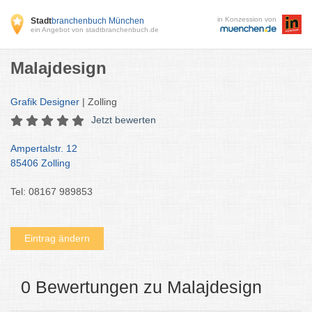
in Konzession von
Stadt
branchenbuch München
ein Angebot von stadtbranchenbuch.de
Malajdesign
Grafik Designer
| Zolling
Jetzt bewerten
Ampertalstr. 12
85406 Zolling
Tel: 08167 989853
Eintrag ändern
0 Bewertungen zu Malajdesign