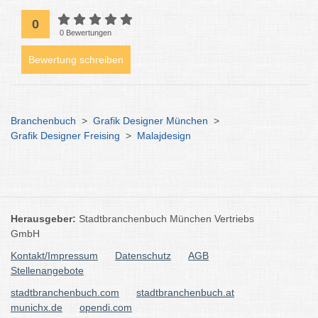
0
0 Bewertungen
Bewertung schreiben
Branchenbuch
>
Grafik Designer München
>
Grafik Designer Freising
>
Malajdesign
Herausgeber:
Stadtbranchenbuch München Vertriebs
GmbH
Kontakt/Impressum
Datenschutz
AGB
Stellenangebote
stadtbranchenbuch.com
stadtbranchenbuch.at
munichx.de
opendi.com