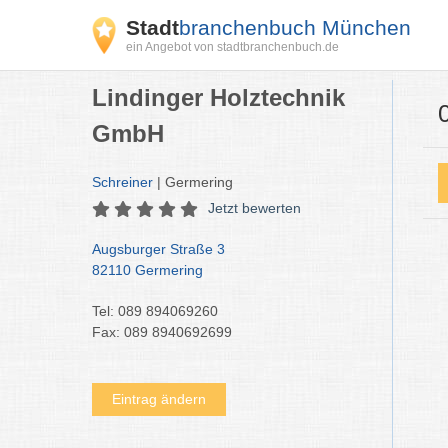
Stadt
branchenbuch München
ein Angebot von stadtbranchenbuch.de
Lindinger Holztechnik
GmbH
Schreiner
| Germering
Jetzt bewerten
Augsburger Straße 3
82110 Germering
Tel: 089 894069260
Fax: 089 8940692699
Eintrag ändern