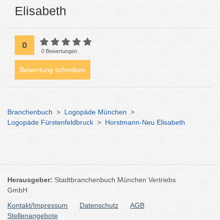
Elisabeth
0
0 Bewertungen
Bewertung schreiben
Branchenbuch
>
Logopäde München
>
Logopäde Fürstenfeldbruck
>
Horstmann-Neu Elisabeth
Herausgeber:
Stadtbranchenbuch München Vertriebs
GmbH
Kontakt/Impressum
Datenschutz
AGB
Stellenangebote