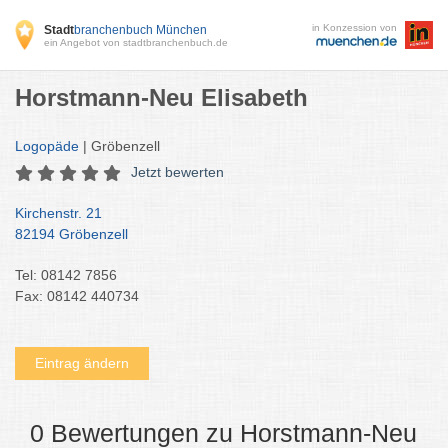
in Konzession von
Stadt
branchenbuch München
ein Angebot von stadtbranchenbuch.de
Horstmann-Neu Elisabeth
Logopäde
| Gröbenzell
Jetzt bewerten
Kirchenstr. 21
82194 Gröbenzell
Tel: 08142 7856
Fax: 08142 440734
Eintrag ändern
0 Bewertungen zu Horstmann-Neu