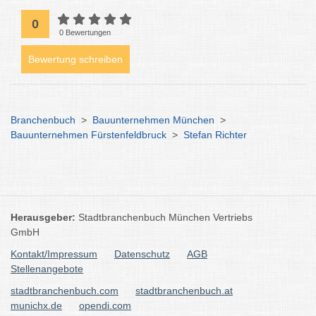
0
0 Bewertungen
Bewertung schreiben
Branchenbuch
>
Bauunternehmen München
>
Bauunternehmen Fürstenfeldbruck
>
Stefan Richter
Herausgeber:
Stadtbranchenbuch München Vertriebs
GmbH
Kontakt/Impressum
Datenschutz
AGB
Stellenangebote
stadtbranchenbuch.com
stadtbranchenbuch.at
munichx.de
opendi.com