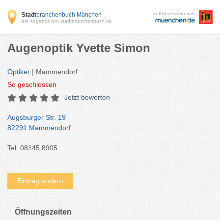
in Konzession von
Stadt
branchenbuch München
ein Angebot von stadtbranchenbuch.de
Augenoptik Yvette Simon
Optiker
| Mammendorf
So
geschlossen
Jetzt bewerten
Augsburger Str. 19
82291 Mammendorf
Tel: 08145 8905
Eintrag ändern
Öffnungszeiten