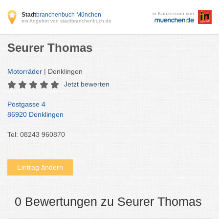
in Konzession von
Stadt
branchenbuch München
ein Angebot von stadtbranchenbuch.de
Seurer Thomas
Motorräder
| Denklingen
Jetzt bewerten
Postgasse 4
86920 Denklingen
Tel: 08243 960870
Eintrag ändern
0 Bewertungen zu Seurer Thomas