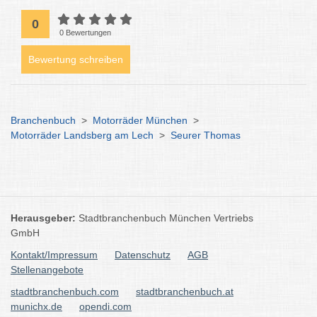
0
0 Bewertungen
Bewertung schreiben
Branchenbuch
>
Motorräder München
>
Motorräder Landsberg am Lech
>
Seurer Thomas
Herausgeber:
Stadtbranchenbuch München Vertriebs
GmbH
Kontakt/Impressum
Datenschutz
AGB
Stellenangebote
stadtbranchenbuch.com
stadtbranchenbuch.at
munichx.de
opendi.com