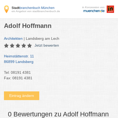
in Konzession von
Stadt
branchenbuch München
ein Angebot von stadtbranchenbuch.de
Adolf Hoffmann
Architekten
| Landsberg am Lech
Jetzt bewerten
Heimstättenstr. 11
86899 Landsberg
Tel: 08191 4381
Fax: 08191 4381
Eintrag ändern
0 Bewertungen zu Adolf Hoffmann