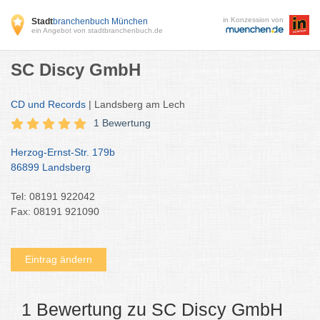
in Konzession von
Stadt
branchenbuch München
ein Angebot von stadtbranchenbuch.de
SC Discy GmbH
CD und Records
| Landsberg am Lech
1 Bewertung
Herzog-Ernst-Str. 179b
86899 Landsberg
Tel: 08191 922042
Fax: 08191 921090
Eintrag ändern
1 Bewertung zu SC Discy GmbH