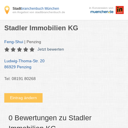
in Konzession von
Stadt
branchenbuch München
ein Angebot von stadtbranchenbuch.de
Stadler Immobilien KG
Feng-Shui
| Penzing
Jetzt bewerten
Ludwig-Thoma-Str. 20
86929 Penzing
Tel: 08191 80268
Eintrag ändern
0 Bewertungen zu Stadler