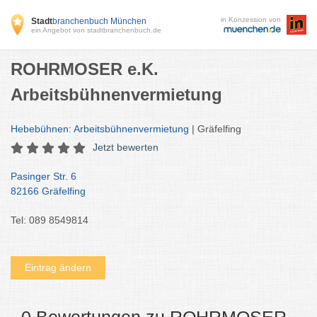
in Konzession von
Stadt
branchenbuch München
ein Angebot von stadtbranchenbuch.de
ROHRMOSER e.K.
Arbeitsbühnenvermietung
Hebebühnen: Arbeitsbühnenvermietung
| Gräfelfing
Jetzt bewerten
Pasinger Str. 6
82166 Gräfelfing
Tel: 089 8549814
Eintrag ändern