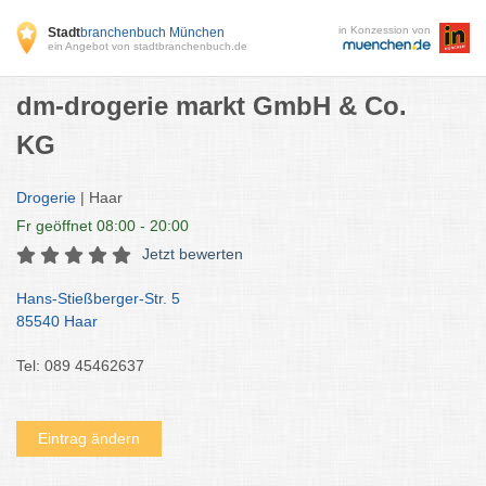
in Konzession von
Stadt
branchenbuch München
ein Angebot von stadtbranchenbuch.de
dm-drogerie markt GmbH & Co.
KG
Drogerie
| Haar
Fr
geöffnet 08:00 - 20:00
Jetzt bewerten
Hans-Stießberger-Str. 5
85540 Haar
Tel: 089 45462637
Eintrag ändern