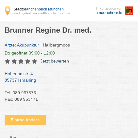
in Konzession von
Stadt
branchenbuch München
ein Angebot von stadtbranchenbuch.de
Brunner Regine Dr. med.
Ärzte: Akupunktur
| Hallbergmoos
Do
geöffnet 09:00 - 12:00
Jetzt bewerten
Hohenadlstr. 4
85737 Ismaning
Tel: 089 967576
Fax: 089 963471
Eintrag ändern