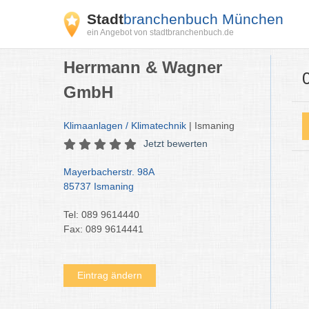
Stadt
branchenbuch München
ein Angebot von stadtbranchenbuch.de
Herrmann & Wagner
GmbH
Klimaanlagen / Klimatechnik
| Ismaning
Jetzt bewerten
Mayerbacherstr. 98A
85737 Ismaning
Tel: 089 9614440
Fax: 089 9614441
Eintrag ändern