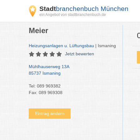
Stadt
branchenbuch München
ein Angebot von stadtbranchenbuch.de
Meier
Heizungsanlagen u. Lüftungsbau
| Ismaning
Jetzt bewerten
Mühlhauserweg 13A
85737 Ismaning
Tel: 089 969382
Fax: 089 969308
Eintrag ändern