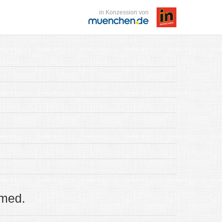
in Konzession von
 med.