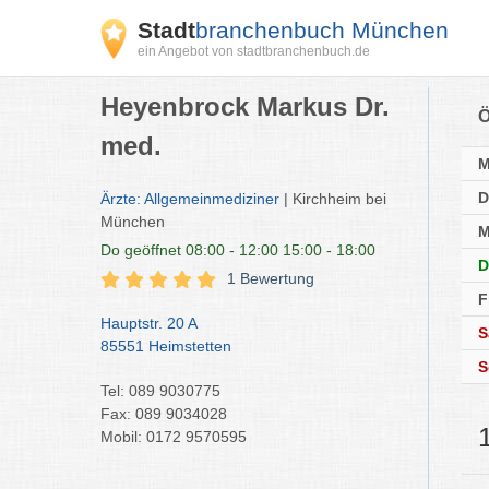
Stadt
branchenbuch München
ein Angebot von stadtbranchenbuch.de
Heyenbrock Markus Dr.
Ö
med.
D
Ärzte: Allgemeinmediziner
| Kirchheim bei
München
M
Do
geöffnet 08:00 - 12:00 15:00 - 18:00
D
1 Bewertung
F
Hauptstr. 20 A
S
85551 Heimstetten
S
Tel: 089 9030775
Fax: 089 9034028
Mobil: 0172 9570595