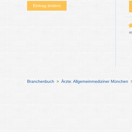
Eintrag ändern
v
Branchenbuch
>
Ärzte: Allgemeinmediziner München