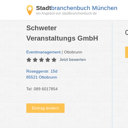
Stadt
branchenbuch München
ein Angebot von stadtbranchenbuch.de
Schweter
Veranstaltungs GmbH
Eventmanagement
| Ottobrunn
Jetzt bewerten
Roseggerstr. 15d
85521 Ottobrunn
Tel: 089 6017854
Eintrag ändern