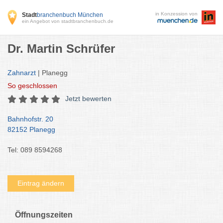
in Konzession von
Stadt
branchenbuch München
ein Angebot von stadtbranchenbuch.de
Dr. Martin Schrüfer
Zahnarzt
| Planegg
So
geschlossen
Jetzt bewerten
Bahnhofstr. 20
82152 Planegg
Tel: 089 8594268
Eintrag ändern
Öffnungszeiten